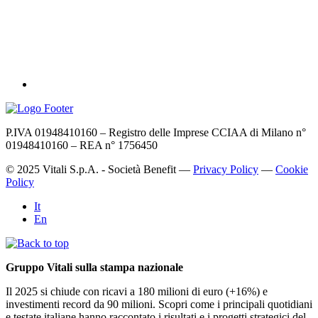
P.IVA 01948410160 – Registro delle Imprese CCIAA di Milano n°
01948410160 – REA n° 1756450
© 2025 Vitali S.p.A. - Società Benefit —
Privacy Policy
—
Cookie
Policy
It
En
Gruppo Vitali sulla stampa nazionale
Il 2025 si chiude con ricavi a 180 milioni di euro (+16%) e
investimenti record da 90 milioni. Scopri come i principali quotidiani
e testate italiane hanno raccontato i risultati e i progetti strategici del