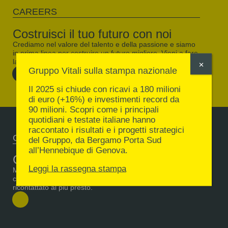
CAREERS
Costruisci il tuo futuro con noi
Crediamo nel valore del talento e della passione e siamo
in prima linea per costruire un futuro migliore. Vieni a fare
la differenza con noi.
×
Gruppo Vitali sulla stampa nazionale
Il 2025 si chiude con ricavi a 180 milioni
di euro (+16%) e investimenti record da
90 milioni. Scopri come i principali
quotidiani e testate italiane hanno
raccontato i risultati e i progetti strategici
CONTATTI
del Gruppo, da Bergamo Porta Sud
all’Hennebique di Genova.
Contattaci per iniziare un progetto
Leggi la rassegna stampa
Manda una mail o compila il form per costruire il futuro
che hai in mente o richiedere informazioni. Verrai
ricontattato al più presto.