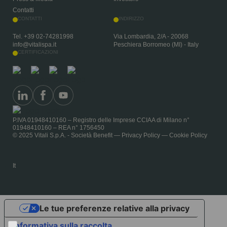
Contatti
CONTATTI
INDIRIZZO
Tel.
+39 02-74281998
Via Lombardia, 2/A - 20068
info@vitalispa.it
Peschiera Borromeo (MI) - Italy
CERTIFICAZIONI
P.IVA 01948410160 – Registro delle Imprese CCIAA di Milano n°
01948410160 – REA n° 1756450
© 2025 Vitali S.p.A. - Società Benefit —
Privacy Policy
—
Cookie Policy
It
Le tue preferenze relative alla privacy
Informativa sulla raccolta